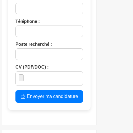
Téléphone :
Poste recherché :
CV (PDF/DOC) :
📩 Envoyer ma candidature