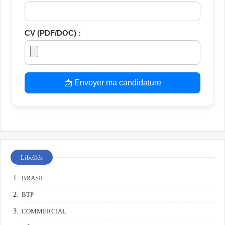
CV (PDF/DOC) :
📩 Envoyer ma candidature
Libellés
BRASIL
BTP
COMMERCIAL