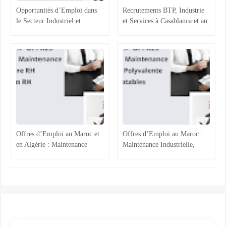
Opportunités d’Emploi dans
Recrutements BTP, Industrie
le Secteur Industriel et
et Services à Casablanca et au
Logistique au Maroc :
Maroc : Opportunités et
Recrutements à Agadir,
Profils Recherchés
Casablanca et Hassi Ameur
Offres d’Emploi au Maroc et
Offres d’Emploi au Maroc :
en Algérie : Maintenance
Maintenance Industrielle,
Industrielle, Ressources
Assistance Administrative et
Humaines et Stages RH
Comptabilité Confirmée