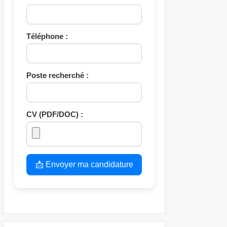
Téléphone :
Poste recherché :
CV (PDF/DOC) :
📩 Envoyer ma candidature