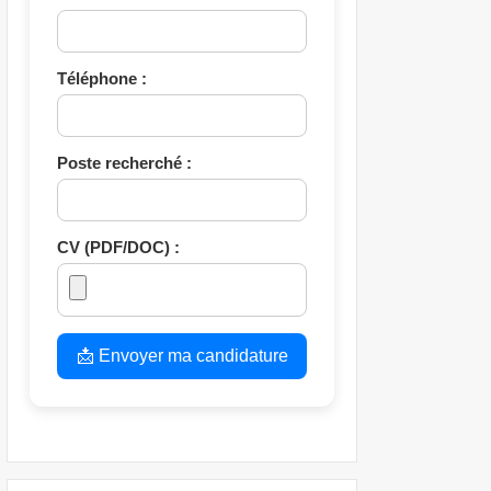
Téléphone :
Poste recherché :
CV (PDF/DOC) :
📩 Envoyer ma candidature