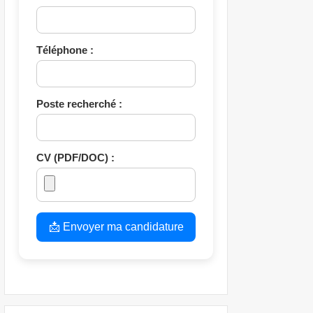
Téléphone :
Poste recherché :
CV (PDF/DOC) :
📩 Envoyer ma candidature