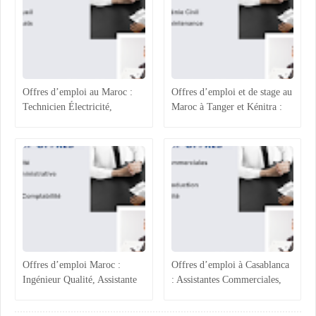
Offres d’emploi au Maroc :
Offres d’emploi et de stage au
Technicien Électricité,
Maroc à Tanger et Kénitra :
Chargée ADV, Accueil et
maintenance industrielle,
Assistante Achats
génie civil, ressources
humaines et projets techniques
Offres d’emploi Maroc :
Offres d’emploi à Casablanca
Ingénieur Qualité, Assistante
: Assistantes Commerciales,
Administrative, Magasinier et
Acheteur, Ingénieur
Comptabilité
Production et Assurance