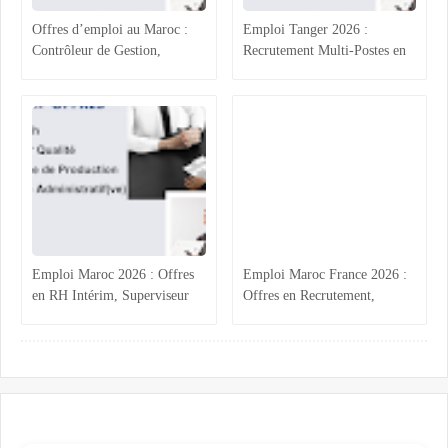
Offres d’emploi au Maroc :
Emploi Tanger 2026 :
Contrôleur de Gestion,
Recrutement Multi-Postes en
Technicien Administratif,
Agroalimentaire (RH, Achats,
QHSE et Commerce
Production, Qualité)
Emploi Maroc 2026 : Offres
Emploi Maroc France 2026 :
en RH Intérim, Superviseur
Offres en Recrutement,
Qualité, Production
Process Industriel, RH et
Agroalimentaire et
Accueil
Administratif