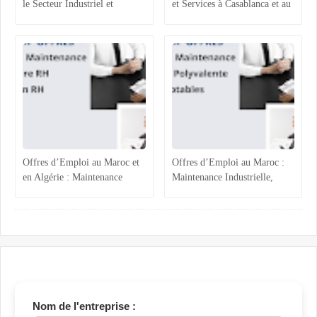
le Secteur Industriel et
et Services à Casablanca et au
Logistique au Maroc :
Maroc : Opportunités et
Recrutements à Agadir,
Profils Recherchés
Casablanca et Hassi Ameur
Offres d’Emploi au Maroc et
Offres d’Emploi au Maroc :
en Algérie : Maintenance
Maintenance Industrielle,
Industrielle, Ressources
Assistance Administrative et
Humaines et Stages RH
Comptabilité Confirmée
Nom de l'entreprise :