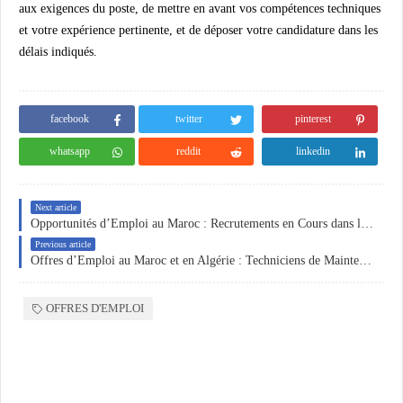
aux exigences du poste, de mettre en avant vos compétences techniques
et votre expérience pertinente, et de déposer votre candidature dans les
délais indiqués.
facebook
twitter
pinterest
whatsapp
reddit
linkedin
Next article
Opportunités d’Emploi au Maroc : Recrutements en Cours dans les Secteurs Agroalimentaire, Chimique et Aéronautique
Previous article
Offres d’Emploi au Maroc et en Algérie : Techniciens de Maintenance, Commerciaux en Levage et Profils Administratifs
OFFRES D'EMPLOI