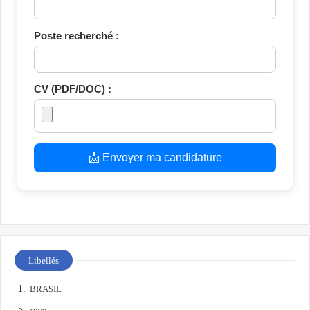
Poste recherché :
CV (PDF/DOC) :
📩 Envoyer ma candidature
Libellés
BRASIL