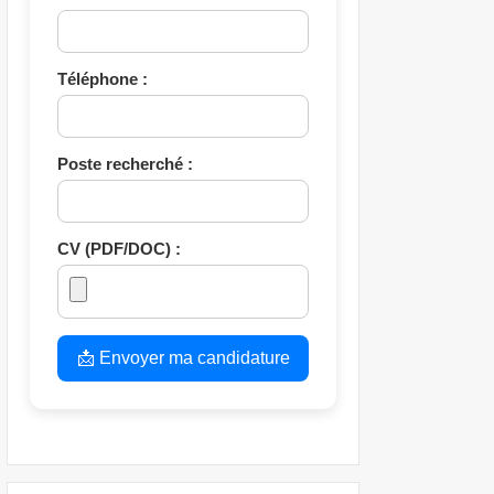
Téléphone :
Poste recherché :
CV (PDF/DOC) :
📩 Envoyer ma candidature