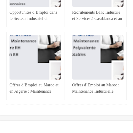
Opportunités d’Emploi dans
Recrutements BTP, Industrie
le Secteur Industriel et
et Services à Casablanca et au
Logistique au Maroc :
Maroc : Opportunités et
Recrutements à Agadir,
Profils Recherchés
Casablanca et Hassi Ameur
Offres d’Emploi au Maroc et
Offres d’Emploi au Maroc :
en Algérie : Maintenance
Maintenance Industrielle,
Industrielle, Ressources
Assistance Administrative et
Humaines et Stages RH
Comptabilité Confirmée