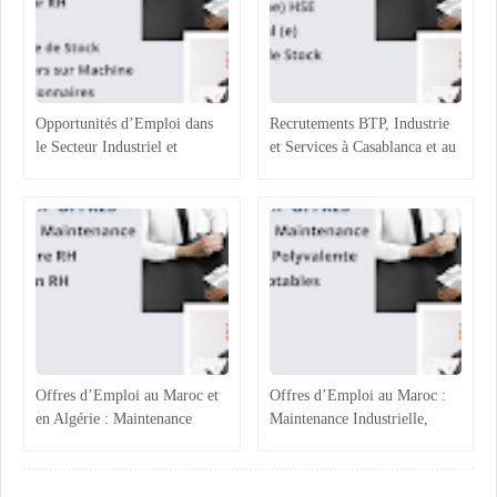
Opportunités d’Emploi dans
Recrutements BTP, Industrie
le Secteur Industriel et
et Services à Casablanca et au
Logistique au Maroc :
Maroc : Opportunités et
Recrutements à Agadir,
Profils Recherchés
Casablanca et Hassi Ameur
Offres d’Emploi au Maroc et
Offres d’Emploi au Maroc :
en Algérie : Maintenance
Maintenance Industrielle,
Industrielle, Ressources
Assistance Administrative et
Humaines et Stages RH
Comptabilité Confirmée