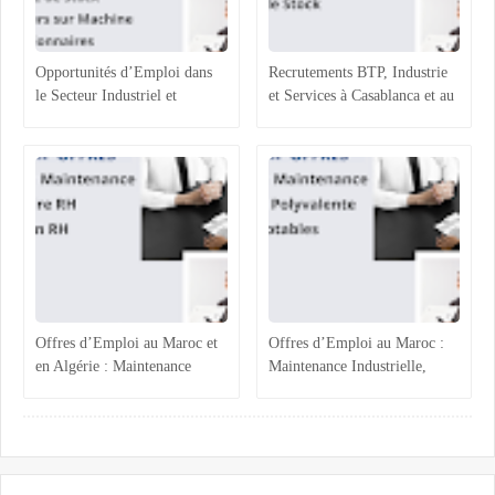
Opportunités d’Emploi dans
Recrutements BTP, Industrie
le Secteur Industriel et
et Services à Casablanca et au
Logistique au Maroc :
Maroc : Opportunités et
Recrutements à Agadir,
Profils Recherchés
Casablanca et Hassi Ameur
Offres d’Emploi au Maroc et
Offres d’Emploi au Maroc :
en Algérie : Maintenance
Maintenance Industrielle,
Industrielle, Ressources
Assistance Administrative et
Humaines et Stages RH
Comptabilité Confirmée