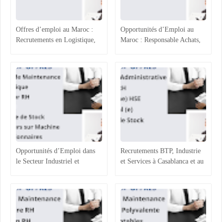
Offres d’emploi au Maroc :
Opportunités d’Emploi au
Recrutements en Logistique,
Maroc : Responsable Achats,
Agroalimentaire et Ressources
Superviseur Magasin et
Humaines
Opérateurs de Machines
Opportunités d’Emploi dans
Recrutements BTP, Industrie
le Secteur Industriel et
et Services à Casablanca et au
Logistique au Maroc :
Maroc : Opportunités et
Recrutements à Agadir,
Profils Recherchés
Casablanca et Hassi Ameur