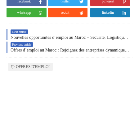
facebook
twitter
pinterest
whatsapp
reddit
linkedin
Next article
Nouvelles opportunités d’emploi au Maroc – Sécurité, Logistique et Ingénierie HSE
Previous article
Offres d’emploi au Maroc : Rejoignez des entreprises dynamiques dans les secteurs de la logistique, du commerce et de la sécurité HSE
OFFRES D'EMPLOI