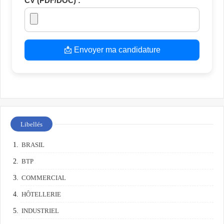
CV (PDF/DOC) :
📩 Envoyer ma candidature
Libellés
BRASIL
BTP
COMMERCIAL
HÔTELLERIE
INDUSTRIEL