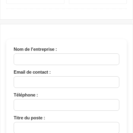
Industrielle, Ressources
Assistance Administrative et
Humaines et Stages RH
Comptabilité Confirmée
Nom de l'entreprise :
Email de contact :
Téléphone :
Titre du poste :