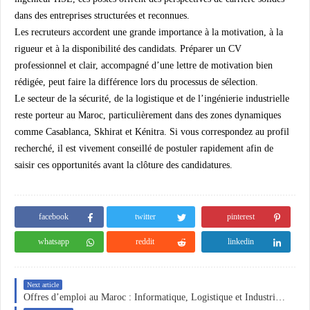
dans des entreprises structurées et reconnues.
Les recruteurs accordent une grande importance à la
motivation
, à la
rigueur
et à la
disponibilité
des candidats. Préparer un
CV
professionnel et clair
, accompagné d’une lettre de motivation bien
rédigée, peut faire la différence lors du processus de sélection.
Le secteur de la
sécurité
, de la
logistique
et de l’
ingénierie industrielle
reste porteur au Maroc, particulièrement dans des zones dynamiques
comme
Casablanca, Skhirat et Kénitra
. Si vous correspondez au profil
recherché, il est vivement conseillé de postuler rapidement afin de
saisir ces opportunités avant la clôture des candidatures.
facebook
twitter
pinterest
whatsapp
reddit
linkedin
Next article
Offres d’emploi au Maroc : Informatique, Logistique et Industrie – Recrutements à Mohammedia, Kénitra et Nouaceur