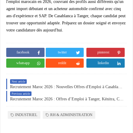
l'emploi marocain en 2026, couvrant des profils aussi différents qu'un
agent import débutant et un acheteur automobile confirmé avec cinq
ans d'expérience et SAP. De Casablanca à Tanger, chaque candidat peut
trouver une opportunité adaptée. Préparez un dossier soigné et envoyez
votre candidature dès aujourd'hui.
facebook
twitter
pinterest
whatsapp
reddit
linkedin
Next article
Recrutement Maroc 2026 : Nouvelles Offres d'Emploi à Casablanca, Tanger et Marrakech dans la Maintenance, la Finance et l'Accueil
Previous article
Recrutement Maroc 2026 : Offres d’Emploi à Tanger, Kénitra, Casablanca et Bouskoura en Industrie, Qualité, Administration des Ventes et Immobilier
INDUSTRIEL
RH & ADMINISTRATION