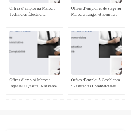
Offres d’emploi au Maroc :
Offres d’emploi et de stage au
Technicien Électricité,
Maroc à Tanger et Kénitra :
Chargée ADV, Accueil et
maintenance industrielle,
Assistante Achats
génie civil, ressources
humaines et projets techniques
Offres d’emploi Maroc :
Offres d’emploi à Casablanca
Ingénieur Qualité, Assistante
: Assistantes Commerciales,
Administrative, Magasinier et
Acheteur, Ingénieur
Comptabilité
Production et Assurance
Qualité