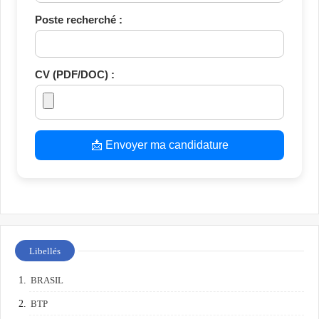
Poste recherché :
CV (PDF/DOC) :
📩 Envoyer ma candidature
Libellés
BRASIL
BTP