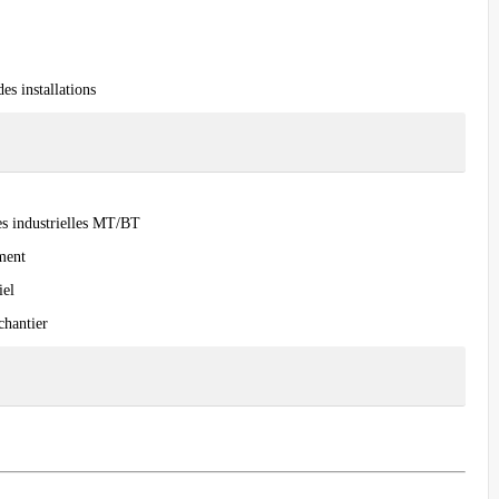
es installations
ues industrielles MT/BT
ment
iel
chantier