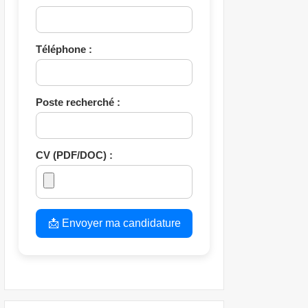
Téléphone :
Poste recherché :
CV (PDF/DOC) :
📩 Envoyer ma candidature