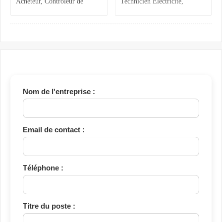
Acheteur, Contrôleur de
Technicien Électricité,
Gestion, Responsable Qualité
Chargée ADV, Accueil et
et Technicien QHSE
Assistante Achats
Nom de l'entreprise :
Email de contact :
Téléphone :
Titre du poste :