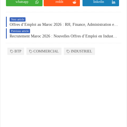
whatsapp
reddit
linkedin
Next article
Offres d’Emploi au Maroc 2026 : RH, Finance, Administration et Industrie à Casablanca, Rabat et Bouskoura
Previous article
Recrutement Maroc 2026 : Nouvelles Offres d’Emploi en Industrie, Logistique et Maintenance à Tanger, Rabat et Boufarik
BTP
COMMERCIAL
INDUSTRIEL