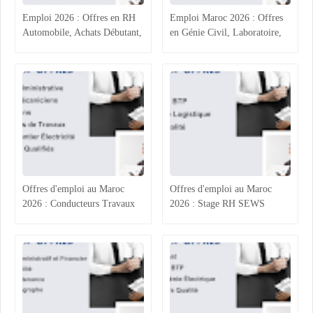
Emploi 2026 : Offres en RH
Emploi Maroc 2026 : Offres
Automobile, Achats Débutant,
en Génie Civil, Laboratoire,
Ingénierie Électronique et
Assurance et Comptabilité
Administratif BTP
Offres d'emploi au Maroc
Offres d'emploi au Maroc
2026 : Conducteurs Travaux
2026 : Stage RH SEWS
et Électriciens MT BT,
Kénitra, Acheteur BTP
Assistante Administrative
Casablanca, Responsable
Akdital Casablanca,
Logistique Intérim et
Électromécaniciens et
Ingénieur Qualité Système
Électriciens Agadir et Oujda –
IATF Tanger – Postulez
Postulez maintenant
maintenant