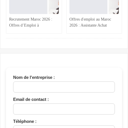
Recrutement Maroc 2026 :
Offres d'emploi au Maroc
Offres d’Emploi à
2026 : Assistante Achat
Mohammedia, Marrakech et
Marrakech, Acheteurs BTP
Tanger en Finance, Qualité,
Hotels Atlas, Ingénieur Génie
Maintenance et Topographie
Électrique Vinci et Contrôleur
Qualité Tanger – Postulez
maintenant
Nom de l'entreprise :
Email de contact :
Téléphone :