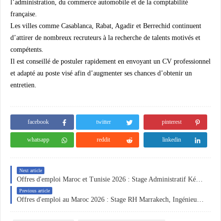
l’administration, du commerce automobile et de la comptabilité
française.
Les villes comme Casablanca, Rabat, Agadir et Berrechid continuent
d’attirer de nombreux recruteurs à la recherche de talents motivés et
compétents.
Il est conseillé de postuler rapidement en envoyant un CV professionnel
et adapté au poste visé afin d’augmenter ses chances d’obtenir un
entretien.
facebook
twitter
pinterest
whatsapp
reddit
linkedin
Next article
Offres d'emploi Maroc et Tunisie 2026 : Stage Administratif Kénitra, Stage RH Circor, Responsable Magasin COFAT Mateur et Technicien Maintenance Bancs Essais FEV – Postulez maintenant
Previous article
Offres d'emploi au Maroc 2026 : Stage RH Marrakech, Ingénieur Process Automobile Tanger, Comptable 6K CDI Casablanca et Techniciens Maintenance SEWS Kénitra – Postulez maintenant