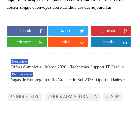
dossier soigné et envoyez votre candidature dès aujourd'hui.
facebook
twitter
pinterest
whatsapp
reddit
linkedin
Next article
Offres d'emploi au Maroc 2026 : Technicien Support IT Fair'up Rabat, Comptable DAF, Responsable Commercial Skhirat et Commerciaux Terrain Bancaire 10 Villes – Postulez maintenant
Previous article
Vagas de Emprego no Rio Grande do Sul 2026: Oportunidades em Administração, Logística, Fiscal e Atendimento
INDUSTRIEL
RH & ADMINISTRATION
VISA