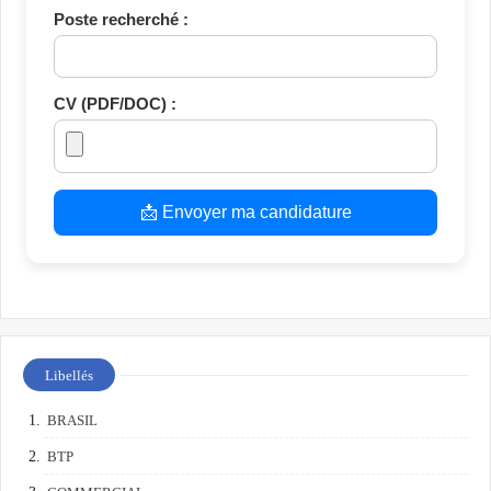
Poste recherché :
CV (PDF/DOC) :
📩 Envoyer ma candidature
Libellés
BRASIL
BTP