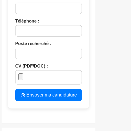
Téléphone :
Poste recherché :
CV (PDF/DOC) :
📩 Envoyer ma candidature