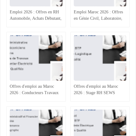
Emploi 2026 : Offres en RH
Emploi Maroc 2026 : Offres
Automobile, Achats Débutant,
en Génie Civil, Laboratoire,
Ingénierie Électronique et
Assurance et Comptabilité
Administratif BTP
Offres d'emploi au Maroc
Offres d'emploi au Maroc
2026 : Conducteurs Travaux
2026 : Stage RH SEWS
et Électriciens MT BT,
Kénitra, Acheteur BTP
Assistante Administrative
Casablanca, Responsable
Akdital Casablanca,
Logistique Intérim et
Électromécaniciens et
Ingénieur Qualité Système
Électriciens Agadir et Oujda –
IATF Tanger – Postulez
Postulez maintenant
maintenant