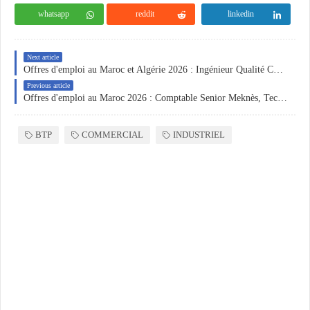
whatsapp
reddit
linkedin
Next article
Offres d'emploi au Maroc et Algérie 2026 : Ingénieur Qualité CDI Salé, Ingénieur HSE Hassi Messaoud, Stage RH Casablanca et Assistant RH Marrakech – Postulez maintenant
Previous article
Offres d'emploi au Maroc 2026 : Comptable Senior Meknès, Technicien Maintenance Agroalimentaire, Assistante ADV Ait Melloul et Technicien Laborantin Kénitra – Postulez maintenant
BTP
COMMERCIAL
INDUSTRIEL