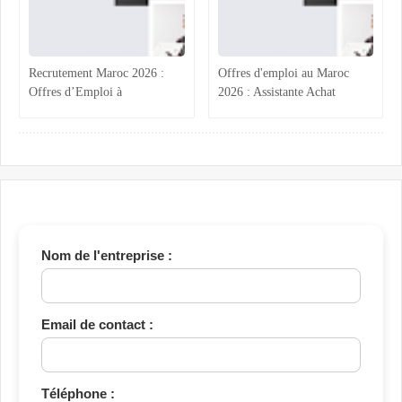
Recrutement Maroc 2026 :
Offres d'emploi au Maroc
Offres d’Emploi à
2026 : Assistante Achat
Mohammedia, Marrakech et
Marrakech, Acheteurs BTP
Tanger en Finance, Qualité,
Hotels Atlas, Ingénieur Génie
Maintenance et Topographie
Électrique Vinci et Contrôleur
Qualité Tanger – Postulez
maintenant
Nom de l'entreprise :
Email de contact :
Téléphone :