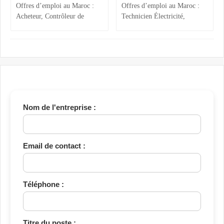
Offres d’emploi au Maroc :
Offres d’emploi au Maroc :
Acheteur, Contrôleur de
Technicien Électricité,
Gestion, Responsable Qualité
Chargée ADV, Accueil et
et Technicien QHSE
Assistante Achats
Nom de l'entreprise :
Email de contact :
Téléphone :
Titre du poste :