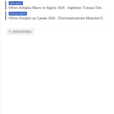
Next article
Offres d'emploi Maroc et Algérie 2026 : Ingénieur Travaux Électriques Rabat, Assistante Direction Hydra, Caristes Tanger et Responsable Production Noix Alger – Postulez maintenant
Previous article
Offres d'emploi au Canada 2026 : Électromécanicien Montréal-Ouest, Assistant Superviseur Maintenance Montréal-Est et Assistant Contrôleur Rive-Sud de Montréal – Postulez maintenant
INDUSTRIEL