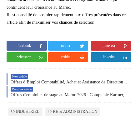
continuent leur croissance au Maroc.
Il est conseillé de postuler rapidement aux offres présentées dans cet
article afin de maximiser vos chances de sélection.
facebook
twitter
pinterest
whatsapp
reddit
linkedin
Next article
Offres d’Emploi Comptabilité, Achat et Assistance de Direction au Maroc 2026 : Nouvelles Opportunités à Casablanca, Rabat et Tanger
Previous article
Offres d'emploi et de stage au Maroc 2026 : Comptable Kartner, Stage RH PAMPAM, Stage Comptabilité Moore Casablanca et Secrétaire Médicale Hospitalier – Postulez maintenant
INDUSTRIEL
RH & ADMINISTRATION