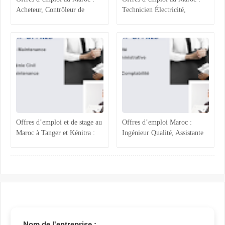
Acheteur, Contrôleur de
Technicien Électricité,
Gestion, Responsable Qualité
Chargée ADV, Accueil et
et Technicien QHSE
Assistante Achats
Offres d’emploi et de stage au
Offres d’emploi Maroc :
Maroc à Tanger et Kénitra :
Ingénieur Qualité, Assistante
maintenance industrielle,
Administrative, Magasinier et
génie civil, ressources
Comptabilité
humaines et projets techniques
Nom de l'entreprise :