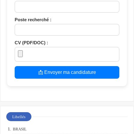
Poste recherché :
CV (PDF/DOC) :
📩 Envoyer ma candidature
Libellés
BRASIL