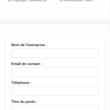
en Logistique, Assistanat de
en Aéronautique France,
Direction, Commercial et
Calcul Structures,
Administratif BTP
Commercial B2B Marrakech
Nom de l'entreprise :
Email de contact :
Téléphone :
Titre du poste :