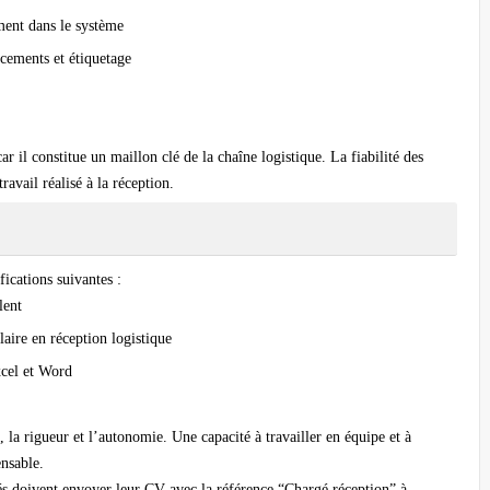
ement dans le système
cements et étiquetage
r il constitue un maillon clé de la chaîne logistique. La fiabilité des
avail réalisé à la réception.
fications suivantes :
lent
ire en réception logistique
xcel et Word
, la rigueur et l’autonomie. Une capacité à travailler en équipe et à
ensable.
sés doivent envoyer leur CV avec la référence “Chargé réception” à