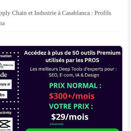
ply Chain et Industrie à Casablanca : Profils
na