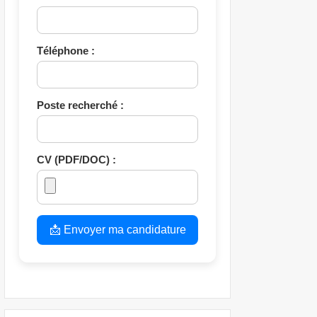
Téléphone :
Poste recherché :
CV (PDF/DOC) :
📩 Envoyer ma candidature