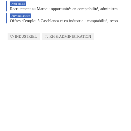
Next article
Recrutement au Maroc : opportunités en comptabilité, administration, QHSE et saisie de données
Previous article
Offres d’emploi à Casablanca et en industrie : comptabilité, ressources humaines, logistique et administration des ventes
INDUSTRIEL
RH & ADMINISTRATION