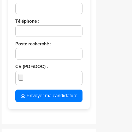
Téléphone :
Poste recherché :
CV (PDF/DOC) :
📩 Envoyer ma candidature