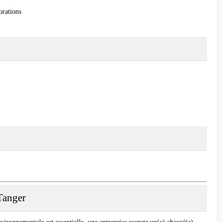
orations
Tanger