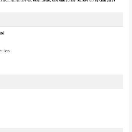
vironnementale est essentielle, une entreprise recrute un(e) chargé(e)
ité
ectives