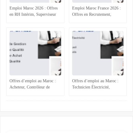
Emploi Maroc 2026 : Offres
Emploi Maroc France 2026 :
en RH Intérim, Superviseur
Offres en Recrutement,
Qualité, Production
Process Industriel, RH et
Agroalimentaire et
Accueil
Administratif
Offres d’emploi au Maroc :
Offres d’emploi au Maroc :
Acheteur, Contrôleur de
Technicien Électricité,
Gestion, Responsable Qualité
Chargée ADV, Accueil et
et Technicien QHSE
Assistante Achats