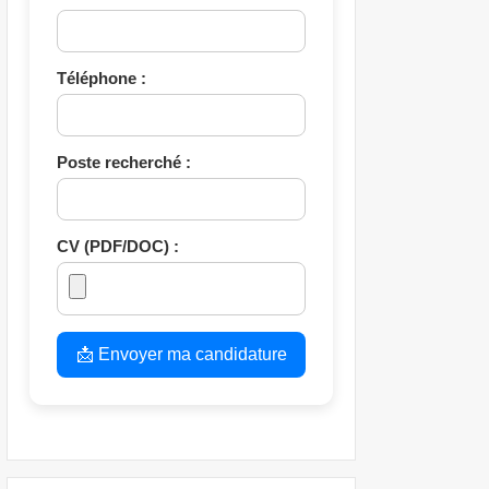
Téléphone :
Poste recherché :
CV (PDF/DOC) :
📩 Envoyer ma candidature