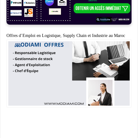
Offres d’Emploi en Logistique, Supply Chain et Industrie au Maroc