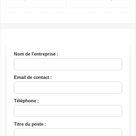
Gestion, Responsable Qualité
Chargée ADV, Accueil et
et Technicien QHSE
Assistante Achats
Nom de l'entreprise :
Email de contact :
Téléphone :
Titre du poste :