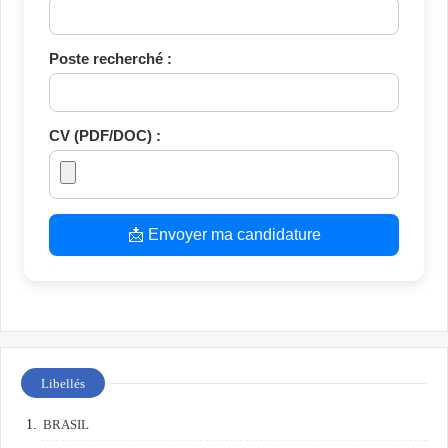
Poste recherché :
CV (PDF/DOC) :
📩 Envoyer ma candidature
Libellés
BRASIL