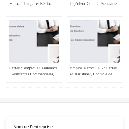
Maroc à Tanger et Kénitra :
Ingénieur Qualité, Assistante
maintenance industrielle,
Administrative, Magasinier et
génie civil, ressources
Comptabilité
humaines et projets techniques
Offres d’emploi à Casablanca
Emploi Maroc 2026 : Offres
: Assistantes Commerciales,
en Assistanat, Contrôle de
Acheteur, Ingénieur
Gestion, Comptabilité et
Production et Assurance
Ingénierie
Qualité
Nom de l'entreprise :