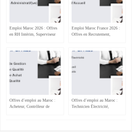
Emploi Maroc 2026 : Offres
Emploi Maroc France 2026 :
en RH Intérim, Superviseur
Offres en Recrutement,
Qualité, Production
Process Industriel, RH et
Agroalimentaire et
Accueil
Administratif
Offres d’emploi au Maroc :
Offres d’emploi au Maroc :
Acheteur, Contrôleur de
Technicien Électricité,
Gestion, Responsable Qualité
Chargée ADV, Accueil et
et Technicien QHSE
Assistante Achats