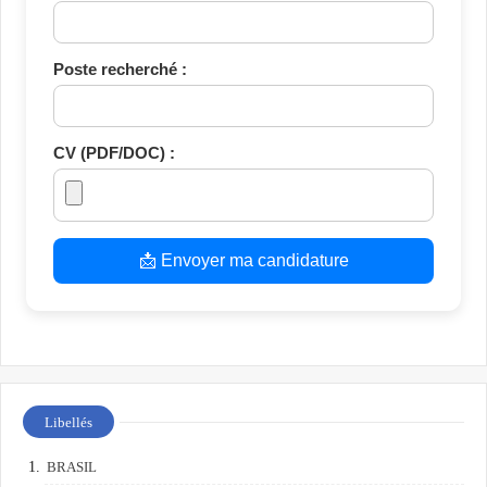
Poste recherché :
CV (PDF/DOC) :
📩 Envoyer ma candidature
Libellés
BRASIL