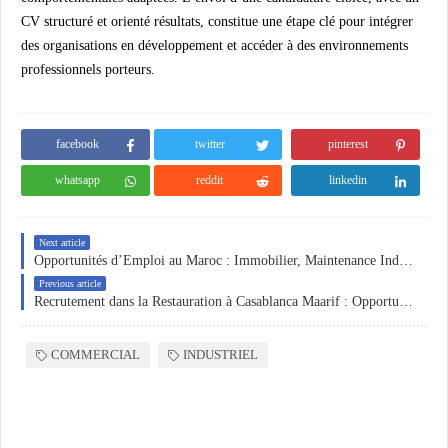
CV structuré et orienté résultats, constitue une étape clé pour intégrer
des organisations en développement et accéder à des environnements
professionnels porteurs.
facebook
twitter
pinterest
whatsapp
reddit
linkedin
Next article
Opportunités d’Emploi au Maroc : Immobilier, Maintenance Industrielle et Contrôle de Gestion
Previous article
Recrutement dans la Restauration à Casablanca Maarif : Opportunités pour Superviseurs, Chefs de Rang, Boulangers et Profils Opérationnels
COMMERCIAL
INDUSTRIEL