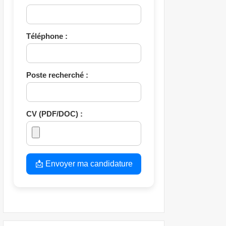
Téléphone :
Poste recherché :
CV (PDF/DOC) :
📩 Envoyer ma candidature