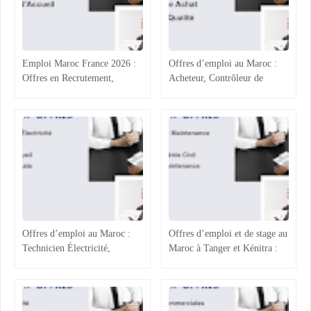
Emploi Maroc France 2026 :
Offres d’emploi au Maroc :
Offres en Recrutement,
Acheteur, Contrôleur de
Process Industriel, RH et
Gestion, Responsable Qualité
Accueil
et Technicien QHSE
Offres d’emploi au Maroc :
Offres d’emploi et de stage au
Technicien Électricité,
Maroc à Tanger et Kénitra :
Chargée ADV, Accueil et
maintenance industrielle,
Assistante Achats
génie civil, ressources
humaines et projets techniques