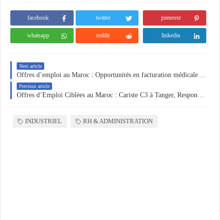
facebook
twitter
pinterest
whatsapp
reddit
linkedin
Next article
Offres d’emploi au Maroc : Opportunités en facturation médicale, back office mutuelle, trésorerie et commerce B2B
Previous article
Offres d’Emploi Ciblées au Maroc : Cariste C3 à Tanger, Responsable Comptabilité à Casablanca, Responsable Production & Maintenance à Ouled Moussa et Acheteur
INDUSTRIEL
RH & ADMINISTRATION