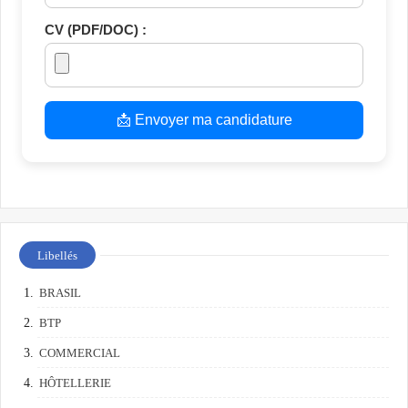
CV (PDF/DOC) :
📩 Envoyer ma candidature
Libellés
BRASIL
BTP
COMMERCIAL
HÔTELLERIE