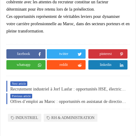
cohérente avec les attentes du recruteur constitue un facteur
déterminant pour être retenu lors de la présélection.
Ces opportunités représentent de véritables leviers pour dynamiser
votre carrière professionnelle au Maroc, dans des secteurs porteurs et en
pleine transformation.
facebook
twitter
pinterest
whatsapp
reddit
linkedin
Next article
Recrutement industriel à Jorf Lasfar : opportunités HSE, électricité et instrumentation chez MAXTRON
Previous article
Offres d’emploi au Maroc : opportunités en assistanat de direction, maintenance hôtelière, mécanique agricole et ingénierie industrielle
INDUSTRIEL
RH & ADMINISTRATION