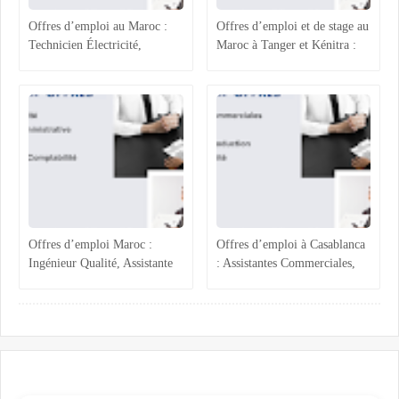
Offres d’emploi au Maroc :
Offres d’emploi et de stage au
Technicien Électricité,
Maroc à Tanger et Kénitra :
Chargée ADV, Accueil et
maintenance industrielle,
Assistante Achats
génie civil, ressources
humaines et projets techniques
Offres d’emploi Maroc :
Offres d’emploi à Casablanca
Ingénieur Qualité, Assistante
: Assistantes Commerciales,
Administrative, Magasinier et
Acheteur, Ingénieur
Comptabilité
Production et Assurance
Qualité