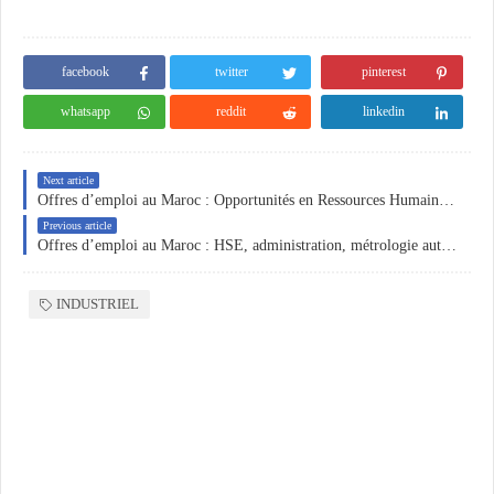
facebook
twitter
pinterest
whatsapp
reddit
linkedin
Next article
Offres d’emploi au Maroc : Opportunités en Ressources Humaines, Électricité et Logistique à Casablanca, El Jadida, Marrakech et Tanger
Previous article
Offres d’emploi au Maroc : HSE, administration, métrologie automobile et commerce solaire
INDUSTRIEL