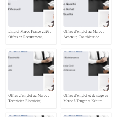
Emploi Maroc France 2026 :
Offres d’emploi au Maroc :
Offres en Recrutement,
Acheteur, Contrôleur de
Process Industriel, RH et
Gestion, Responsable Qualité
Accueil
et Technicien QHSE
Offres d’emploi au Maroc :
Offres d’emploi et de stage au
Technicien Électricité,
Maroc à Tanger et Kénitra :
Chargée ADV, Accueil et
maintenance industrielle,
Assistante Achats
génie civil, ressources