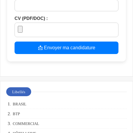
CV (PDF/DOC) :
📩 Envoyer ma candidature
Libellés
BRASIL
BTP
COMMERCIAL