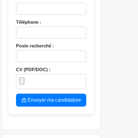
Téléphone :
Poste recherché :
CV (PDF/DOC) :
📩 Envoyer ma candidature