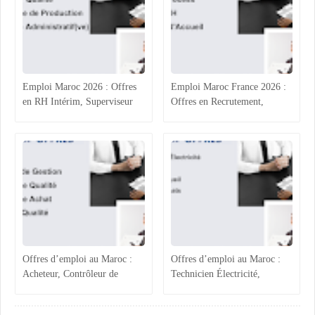
Emploi Maroc 2026 : Offres
Emploi Maroc France 2026 :
en RH Intérim, Superviseur
Offres en Recrutement,
Qualité, Production
Process Industriel, RH et
Agroalimentaire et
Accueil
Administratif
Offres d’emploi au Maroc :
Offres d’emploi au Maroc :
Acheteur, Contrôleur de
Technicien Électricité,
Gestion, Responsable Qualité
Chargée ADV, Accueil et
et Technicien QHSE
Assistante Achats