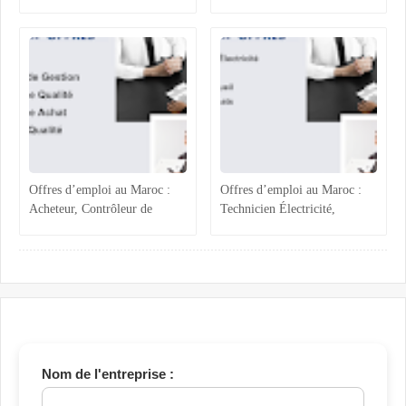
Qualité, Production
Process Industriel, RH et
Agroalimentaire et
Accueil
Administratif
Offres d’emploi au Maroc :
Offres d’emploi au Maroc :
Acheteur, Contrôleur de
Technicien Électricité,
Gestion, Responsable Qualité
Chargée ADV, Accueil et
et Technicien QHSE
Assistante Achats
Nom de l'entreprise :