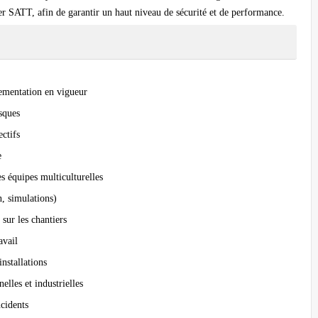
r SATT, afin de garantir un haut niveau de sécurité et de performance.
lementation en vigueur
sques
ectifs
e
 équipes multiculturelles
n, simulations)
 sur les chantiers
avail
installations
elles et industrielles
ncidents