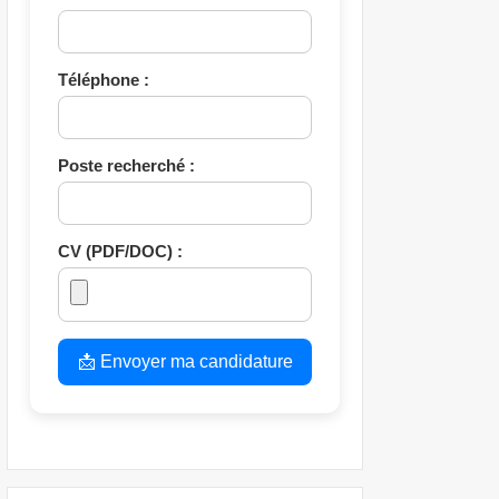
Téléphone :
Poste recherché :
CV (PDF/DOC) :
📩 Envoyer ma candidature