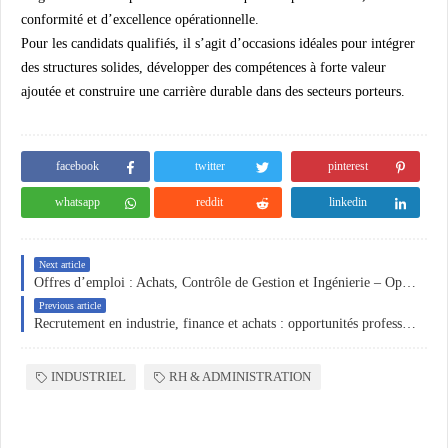
conformité et d’excellence opérationnelle.
Pour les candidats qualifiés, il s’agit d’occasions idéales pour intégrer
des structures solides, développer des compétences à forte valeur
ajoutée et construire une carrière durable dans des secteurs porteurs.
facebook
twitter
pinterest
whatsapp
reddit
linkedin
Next article
Offres d’emploi : Achats, Contrôle de Gestion et Ingénierie – Opportunités professionnelles au Maroc et en Algérie
Previous article
Recrutement en industrie, finance et achats : opportunités professionnelles à Hammadi (Boumerdès) et Mohammedia
INDUSTRIEL
RH & ADMINISTRATION