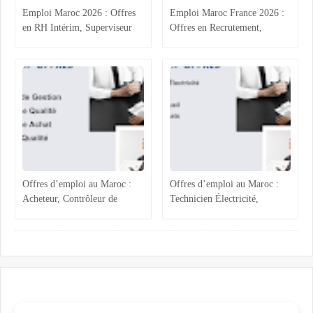
Emploi Maroc 2026 : Offres
Emploi Maroc France 2026 :
en RH Intérim, Superviseur
Offres en Recrutement,
Qualité, Production
Process Industriel, RH et
Agroalimentaire et
Accueil
Administratif
Offres d’emploi au Maroc :
Offres d’emploi au Maroc :
Acheteur, Contrôleur de
Technicien Électricité,
Gestion, Responsable Qualité
Chargée ADV, Accueil et
et Technicien QHSE
Assistante Achats