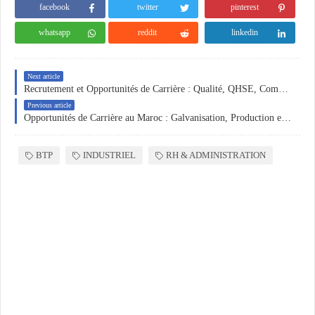
facebook
twitter
pinterest
whatsapp
reddit
linkedin
Next article
Recrutement et Opportunités de Carrière : Qualité, QHSE, Commerce B2B, Ressources Humaines et Laboratoire
Previous article
Opportunités de Carrière au Maroc : Galvanisation, Production et Ressources Humaines
BTP
INDUSTRIEL
RH & ADMINISTRATION