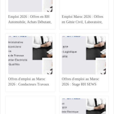
Emploi 2026 : Offres en RH
Emploi Maroc 2026 : Offres
Automobile, Achats Débutant,
en Génie Civil, Laboratoire,
Ingénierie Électronique et
Assurance et Comptabilité
Administratif BTP
Offres d'emploi au Maroc
Offres d'emploi au Maroc
2026 : Conducteurs Travaux
2026 : Stage RH SEWS
et Électriciens MT BT,
Kénitra, Acheteur BTP
Assistante Administrative
Casablanca, Responsable
Akdital Casablanca,
Logistique Intérim et
Électromécaniciens et
Ingénieur Qualité Système
Électriciens Agadir et Oujda –
IATF Tanger – Postulez