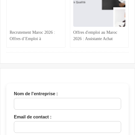
Postulez maintenant
maintenant
Recrutement Maroc 2026 :
Offres d'emploi au Maroc
Offres d’Emploi à
2026 : Assistante Achat
Mohammedia, Marrakech et
Marrakech, Acheteurs BTP
Tanger en Finance, Qualité,
Hotels Atlas, Ingénieur Génie
Maintenance et Topographie
Électrique Vinci et Contrôleur
Qualité Tanger – Postulez
maintenant
Nom de l'entreprise :
Email de contact :