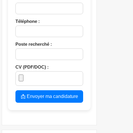
Téléphone :
Poste recherché :
CV (PDF/DOC) :
📩 Envoyer ma candidature