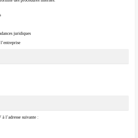
nformité des procédures internes.
s
ondances juridiques
 l’entreprise
 à l’adresse suivante :