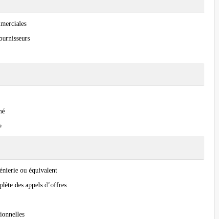
mmerciales
fournisseurs
hé
e
nierie ou équivalent
lète des appels d’offres
tionnelles