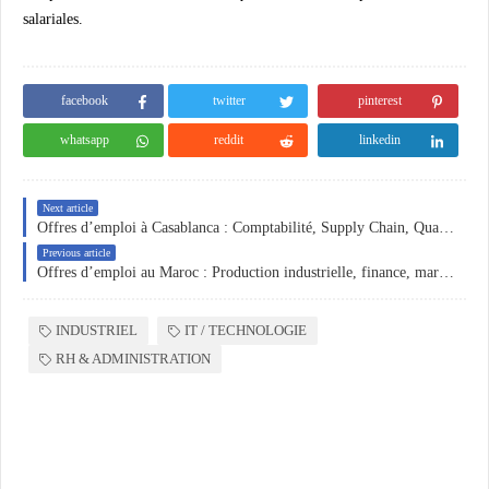
salariales.
facebook
twitter
pinterest
whatsapp
reddit
linkedin
Next article
Offres d’emploi à Casablanca : Comptabilité, Supply Chain, Qualité et Infographie
Previous article
Offres d’emploi au Maroc : Production industrielle, finance, marketing digital et assistanat de direction
INDUSTRIEL
IT / TECHNOLOGIE
RH & ADMINISTRATION