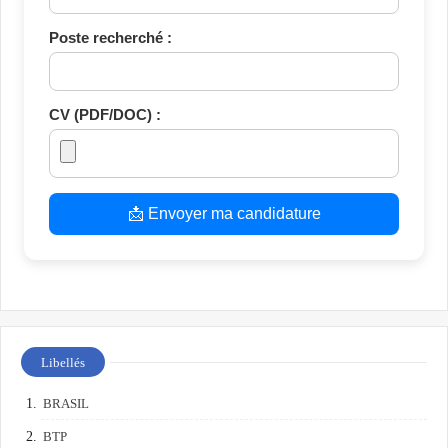
Poste recherché :
CV (PDF/DOC) :
📩 Envoyer ma candidature
Libellés
BRASIL
BTP