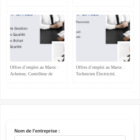
Qualité, Production
Process Industriel, RH et
Agroalimentaire et
Accueil
Administratif
Offres d’emploi au Maroc :
Offres d’emploi au Maroc :
Acheteur, Contrôleur de
Technicien Électricité,
Gestion, Responsable Qualité
Chargée ADV, Accueil et
et Technicien QHSE
Assistante Achats
Nom de l'entreprise :