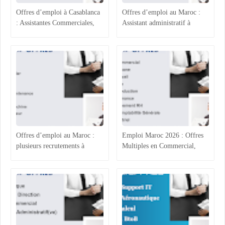
Offres d’emploi à Casablanca
Offres d’emploi au Maroc :
: Assistantes Commerciales,
Assistant administratif à
Acheteur, Ingénieur
Casablanca, Gestionnaire Back
Production et Assurance
Office à Rabat, Agents
Qualité
Commerciaux à Rabat-Salé et
Assistant RH à Agadir
Offres d’emploi au Maroc :
Emploi Maroc 2026 : Offres
plusieurs recrutements à
Multiples en Commercial,
Casablanca, Agadir, Rabat et
Comptabilité et Électricité
Tanger
Industrielle