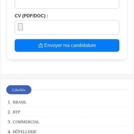
CV (PDF/DOC) :
📩 Envoyer ma candidature
Libellés
BRASIL
BTP
COMMERCIAL
HÔTELLERIE